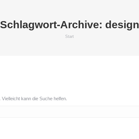
Schlagwort-Archive:
desig
Sie befinden sich hier:
Start
 Vielleicht kann die Suche helfen.